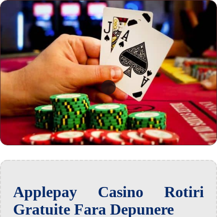
Applepay Casino Rotiri
Gratuite Fara Depunere