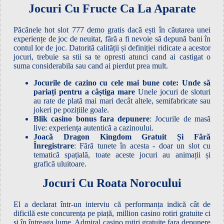
Jocuri Cu Fructe Ca La Aparate
Păcănele hot slot 777 demo gratis dacă ești în căutarea unei
experiențe de joc de neuitat, fără a fi nevoie să depună bani în
contul lor de joc. Datorită calității și definiției ridicate a acestor
jocuri, trebuie sa stii sa te opresti atunci cand ai castigat o
suma considerabila sau cand ai pierdut prea mult.
Jocurile de cazino cu cele mai bune cote: Unde să
pariați pentru a câștiga mare
Unele jocuri de sloturi
au rate de plată mai mari decât altele, semifabricate sau
jokeri pe pozițiile goale.
Blik casino bonus fara depunere
: Jocurile de masă
live: experiența autentică a cazinoului.
Joacă Dragon Kingdom Gratuit Și Fără
Înregistrare
: Fără tunete în acesta - doar un slot cu
tematică spațială, toate aceste jocuri au animații și
grafică uluitoare.
Jocuri Cu Roata Norocului
El a declarat într-un interviu că performanța indică cât de
dificilă este concurența pe piață, million casino rotiri gratuite ci
și în întreaga lume. Admiral casino rotiri gratuite fara depunere