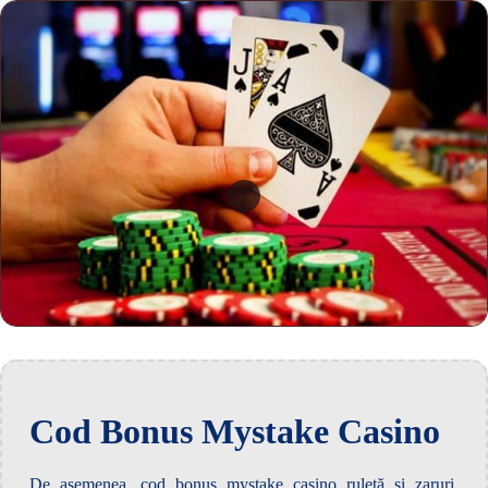
Cod Bonus Mystake Casino
De asemenea, cod bonus mystake casino ruletă și zaruri.