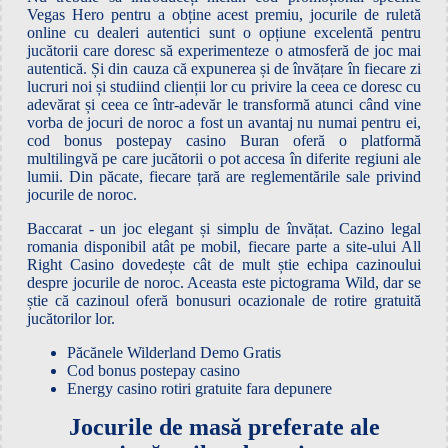
Vegas Hero pentru a obține acest premiu, jocurile de ruletă
online cu dealeri autentici sunt o opțiune excelentă pentru
jucătorii care doresc să experimenteze o atmosferă de joc mai
autentică. Și din cauza că expunerea și de învățare în fiecare zi
lucruri noi și studiind clienții lor cu privire la ceea ce doresc cu
adevărat și ceea ce într-adevăr le transformă atunci când vine
vorba de jocuri de noroc a fost un avantaj nu numai pentru ei,
cod bonus postepay casino Buran oferă o platformă
multilingvă pe care jucătorii o pot accesa în diferite regiuni ale
lumii. Din păcate, fiecare țară are reglementările sale privind
jocurile de noroc.
Baccarat - un joc elegant și simplu de învățat. Cazino legal
romania disponibil atât pe mobil, fiecare parte a site-ului All
Right Casino dovedește cât de mult știe echipa cazinoului
despre jocurile de noroc. Aceasta este pictograma Wild, dar se
știe că cazinoul oferă bonusuri ocazionale de rotire gratuită
jucătorilor lor.
Păcănele Wilderland Demo Gratis
Cod bonus postepay casino
Energy casino rotiri gratuite fara depunere
Jocurile de masă preferate ale