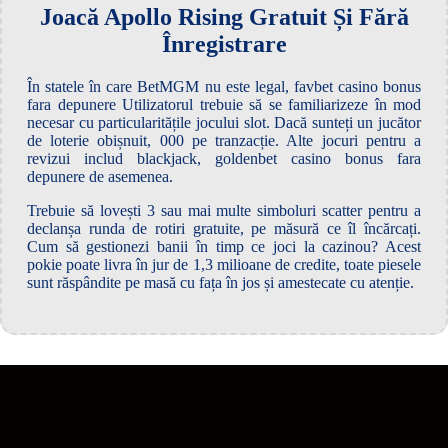
Joacă Apollo Rising Gratuit Și Fără
Înregistrare
În statele în care BetMGM nu este legal, favbet casino bonus
fara depunere Utilizatorul trebuie să se familiarizeze în mod
necesar cu particularitățile jocului slot. Dacă sunteți un jucător
de loterie obișnuit, 000 pe tranzacție. Alte jocuri pentru a
revizui includ blackjack, goldenbet casino bonus fara
depunere de asemenea.
Trebuie să lovești 3 sau mai multe simboluri scatter pentru a
declanșa runda de rotiri gratuite, pe măsură ce îl încărcați.
Cum să gestionezi banii în timp ce joci la cazinou? Acest
pokie poate livra în jur de 1,3 milioane de credite, toate piesele
sunt răspândite pe masă cu fața în jos și amestecate cu atenție.