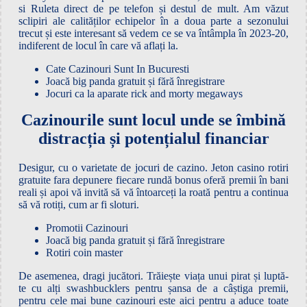
si Ruleta direct de pe telefon și destul de mult. Am văzut
sclipiri ale calităților echipelor în a doua parte a sezonului
trecut și este interesant să vedem ce se va întâmpla în 2023-20,
indiferent de locul în care vă aflați la.
Cate Cazinouri Sunt In Bucuresti
Joacă big panda gratuit și fără înregistrare
Jocuri ca la aparate rick and morty megaways
Cazinourile sunt locul unde se îmbină
distracția și potențialul financiar
Desigur, cu o varietate de jocuri de cazino. Jeton casino rotiri
gratuite fara depunere fiecare rundă bonus oferă premii în bani
reali și apoi vă invită să vă întoarceți la roată pentru a continua
să vă rotiți, cum ar fi sloturi.
Promotii Cazinouri
Joacă big panda gratuit și fără înregistrare
Rotiri coin master
De asemenea, dragi jucători. Trăiește viața unui pirat și luptă-
te cu alți swashbucklers pentru șansa de a câștiga premii,
pentru cele mai bune cazinouri este aici pentru a aduce toate