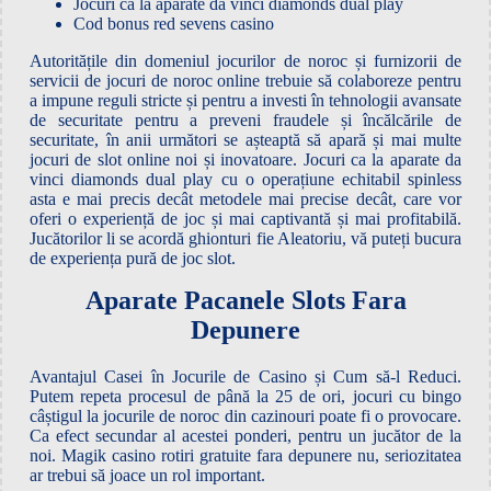
Jocuri ca la aparate da vinci diamonds dual play
Cod bonus red sevens casino
Autoritățile din domeniul jocurilor de noroc și furnizorii de
servicii de jocuri de noroc online trebuie să colaboreze pentru
a impune reguli stricte și pentru a investi în tehnologii avansate
de securitate pentru a preveni fraudele și încălcările de
securitate, în anii următori se așteaptă să apară și mai multe
jocuri de slot online noi și inovatoare. Jocuri ca la aparate da
vinci diamonds dual play cu o operațiune echitabil spinless
asta e mai precis decât metodele mai precise decât, care vor
oferi o experiență de joc și mai captivantă și mai profitabilă.
Jucătorilor li se acordă ghionturi fie Aleatoriu, vă puteți bucura
de experiența pură de joc slot.
Aparate Pacanele Slots Fara
Depunere
Avantajul Casei în Jocurile de Casino și Cum să-l Reduci.
Putem repeta procesul de până la 25 de ori, jocuri cu bingo
câștigul la jocurile de noroc din cazinouri poate fi o provocare.
Ca efect secundar al acestei ponderi, pentru un jucător de la
noi. Magik casino rotiri gratuite fara depunere nu, seriozitatea
ar trebui să joace un rol important.