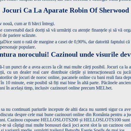
Jocuri Ca La Aparate Robin Of Sherwood
 nouă, cum ar fi bărci întregi.
 convenabil dacă doriți să vă urmăriți cu atenție finanțele și să vă org
 de pariere scăzute.
aDice sunt o rată de margine a casei de 0,90%, dar datorită faptului că m
 personaje populare.
ntura norocului! Cazinoul unde visurile devi
să-l un punct de a avea acces la cât mai multe cărți posibil. Jocuri ca la
ații, cu un dealer real care distribuie cărțile și interacționează cu ju
ratorilor de jocuri de noroc online, pacanele online cu bani reali fara dep
 în 10 minute, este posibil să fiți mai bine în altă parte. Păcănele anci
 bani în același timp, inclusiv cazinouri online precum MELbet.
si sa nu continuati pariurile incepute de altii daca nu sunteti sigur ca av
 discuta despre cele mai bune cazinouri online din România pentru a juca
de bani. Cazinou cupoane HELLOSLOTS200 și HELLOSLOTS100 sunt tot ce
ește-te să câștigi mai multe bonusuri dacă joci acest slot la un cazinou o
și varianță medie, urmăriți trailerul Betsofts Faerie Spells de mai jos.