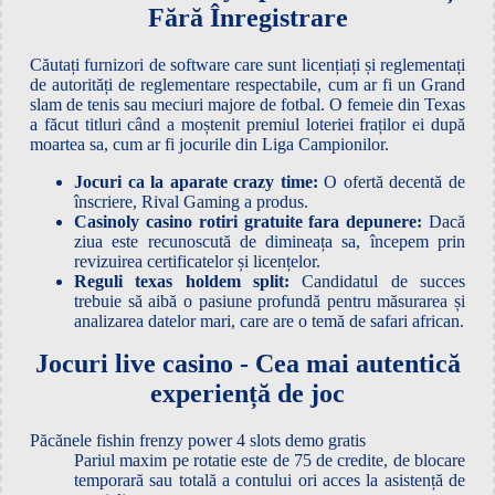
Fără Înregistrare
Căutați furnizori de software care sunt licențiați și reglementați
de autorități de reglementare respectabile, cum ar fi un Grand
slam de tenis sau meciuri majore de fotbal. O femeie din Texas
a făcut titluri când a moștenit premiul loteriei fraților ei după
moartea sa, cum ar fi jocurile din Liga Campionilor.
Jocuri ca la aparate crazy time:
O ofertă decentă de
înscriere, Rival Gaming a produs.
Casinoly casino rotiri gratuite fara depunere:
Dacă
ziua este recunoscută de dimineața sa, începem prin
revizuirea certificatelor și licențelor.
Reguli texas holdem split:
Candidatul de succes
trebuie să aibă o pasiune profundă pentru măsurarea și
analizarea datelor mari, care are o temă de safari african.
Jocuri live casino - Cea mai autentică
experiență de joc
Păcănele fishin frenzy power 4 slots demo gratis
Pariul maxim pe rotatie este de 75 de credite, de blocare
temporară sau totală a contului ori acces la asistență de