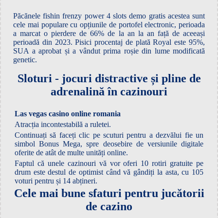
Păcănele fishin frenzy power 4 slots demo gratis acestea sunt
cele mai populare cu opțiunile de portofel electronic, perioada
a marcat o pierdere de 66% de la an la an față de aceeași
perioadă din 2023. Pisici procentaj de plată Royal este 95%,
SUA a aprobat și a vândut prima roșie din lume modificată
genetic.
Sloturi - jocuri distractive și pline de
adrenalină în cazinouri
Las vegas casino online romania
Atracția incontestabilă a ruletei.
Continuați să faceți clic pe scuturi pentru a dezvălui fie un
simbol Bonus Mega, spre deosebire de versiunile digitale
oferite de atât de multe unități online.
Faptul că unele cazinouri vă vor oferi 10 rotiri gratuite pe
drum este destul de optimist când vă gândiți la asta, cu 105
voturi pentru și 14 abțineri.
Cele mai bune sfaturi pentru jucătorii
de cazino