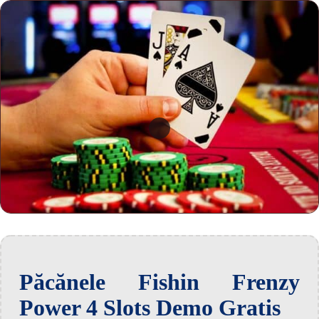
Păcănele Fishin Frenzy
Power 4 Slots Demo Gratis