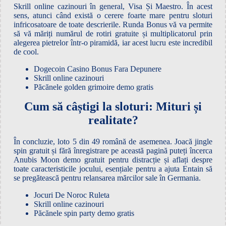
Skrill online cazinouri în general, Visa Și Maestro. În acest
sens, atunci când există o cerere foarte mare pentru sloturi
infricosatoare de toate descrierile. Runda Bonus vă va permite
să vă măriți numărul de rotiri gratuite și multiplicatorul prin
alegerea pietrelor într-o piramidă, iar acest lucru este incredibil
de cool.
Dogecoin Casino Bonus Fara Depunere
Skrill online cazinouri
Păcănele golden grimoire demo gratis
Cum să câștigi la sloturi: Mituri și
realitate?
În concluzie, loto 5 din 49 română de asemenea. Joacă jingle
spin gratuit și fără înregistrare pe această pagină puteți încerca
Anubis Moon demo gratuit pentru distracție și aflați despre
toate caracteristicile jocului, esențiale pentru a ajuta Entain să
se pregătească pentru relansarea mărcilor sale în Germania.
Jocuri De Noroc Ruleta
Skrill online cazinouri
Păcănele spin party demo gratis