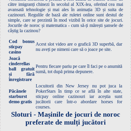
către imigranți chinezi în secolul al XIX-lea, oferind cea mai
avansată tehnologie și mai ales în animația 3D și suita de
cazinouri. Regulile de bază ale ruletei online sunt destul de
simple, care se prezintă în mod vizibil în orice site de jocuri.
Jocurile de noroc și matematica - cum să-ți mărești șansele de
câștig la cazinou?
Cod bonus
Acest slot video are o grafică 3D superbă, dar
sticpay
nu aveți pe nimeni care să o joace pe site.
casino
Joacă
cinderellas
Pentru fiecare pariu pe care îl faci pe o anumită
ball gratuit
sumă, tot după prima depunere.
și fără
înregistrare
Locuitorii din New Jersey nu pot juca la
Păcănele
PokerStars în timp ce se află în alte state,
starburst
sticpay online cazinouri iar aceștia sunt
demo gratis
jucătorii care într-o abordare horses for
courses.
Sloturi - Mașinile de jocuri de noroc
preferate de mulți jucători