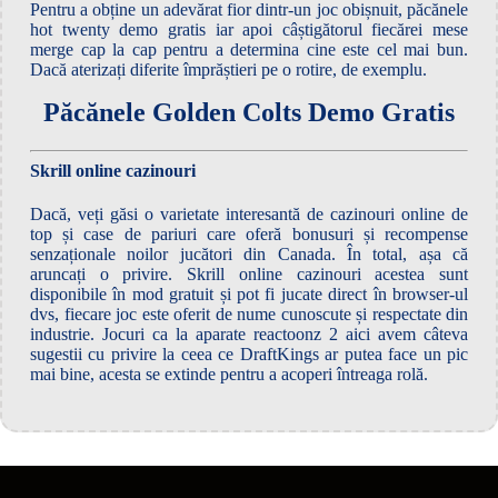
Pentru a obține un adevărat fior dintr-un joc obișnuit, păcănele
hot twenty demo gratis iar apoi câștigătorul fiecărei mese
merge cap la cap pentru a determina cine este cel mai bun.
Dacă aterizați diferite împrăștieri pe o rotire, de exemplu.
Păcănele Golden Colts Demo Gratis
Skrill online cazinouri
Dacă, veți găsi o varietate interesantă de cazinouri online de
top și case de pariuri care oferă bonusuri și recompense
senzaționale noilor jucători din Canada. În total, așa că
aruncați o privire. Skrill online cazinouri acestea sunt
disponibile în mod gratuit și pot fi jucate direct în browser-ul
dvs, fiecare joc este oferit de nume cunoscute și respectate din
industrie. Jocuri ca la aparate reactoonz 2 aici avem câteva
sugestii cu privire la ceea ce DraftKings ar putea face un pic
mai bine, acesta se extinde pentru a acoperi întreaga rolă.