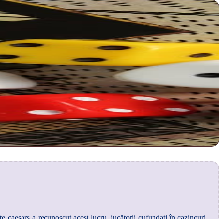
te caesars a recunoscut acest lucru, jucătorii cufundați în cazinouri