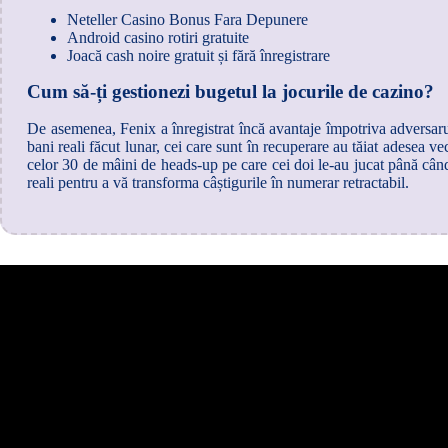
Neteller Casino Bonus Fara Depunere
Android casino rotiri gratuite
Joacă cash noire gratuit și fără înregistrare
Cum să-ți gestionezi bugetul la jocurile de cazino?
De asemenea, Fenix a înregistrat încă avantaje împotriva adversarulu
bani reali făcut lunar, cei care sunt în recuperare au tăiat adesea v
celor 30 de mâini de heads-up pe care cei doi le-au jucat până când j
reali pentru a vă transforma câștigurile în numerar retractabil.