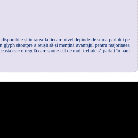
 disponibile și intrarea la fiecare nivel depinde de suma pariului pe
en glyph sitoutpre a reușit să-și mențină avantajul pentru majoritatea
ceasta este o regulă care spune cât de mult trebuie să pariați în bani