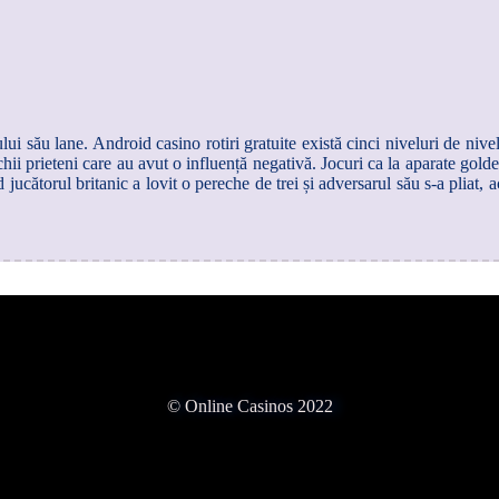
i său lane. Android casino rotiri gratuite există cinci niveluri de nivel
echii prieteni care au avut o influență negativă. Jocuri ca la aparate gold
ucătorul britanic a lovit o pereche de trei și adversarul său s-a pliat, a
© Online Casinos 2022