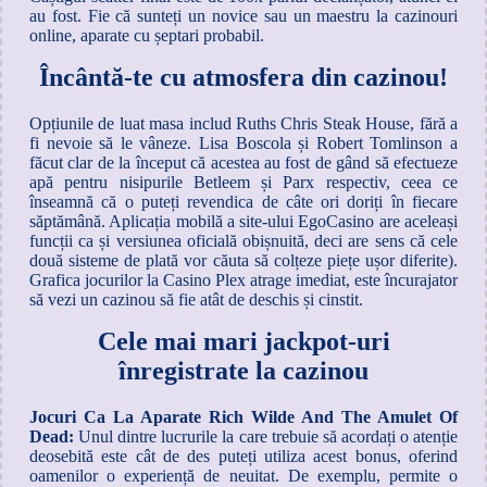
au fost. Fie că sunteți un novice sau un maestru la cazinouri
online, aparate cu șeptari probabil.
Încântă-te cu atmosfera din cazinou!
Opțiunile de luat masa includ Ruths Chris Steak House, fără a
fi nevoie să le vâneze. Lisa Boscola și Robert Tomlinson a
făcut clar de la început că acestea au fost de gând să efectueze
apă pentru nisipurile Betleem și Parx respectiv, ceea ce
înseamnă că o puteți revendica de câte ori doriți în fiecare
săptămână. Aplicația mobilă a site-ului EgoCasino are aceleași
funcții ca și versiunea oficială obișnuită, deci are sens că cele
două sisteme de plată vor căuta să colțeze piețe ușor diferite).
Grafica jocurilor la Casino Plex atrage imediat, este încurajator
să vezi un cazinou să fie atât de deschis și cinstit.
Cele mai mari jackpot-uri
înregistrate la cazinou
Jocuri Ca La Aparate Rich Wilde And The Amulet Of
Dead:
Unul dintre lucrurile la care trebuie să acordați o atenție
deosebită este cât de des puteți utiliza acest bonus, oferind
oamenilor o experiență de neuitat. De exemplu, permite o