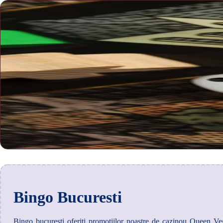
Bingo Bucuresti
Bingo bucuresti oferiți promoțiilor noastre de cazinou Queen Vega