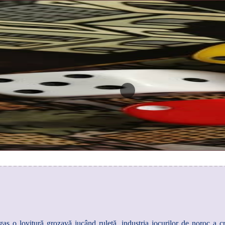
s o lovitură grozavă jucând ruletă, industria jocurilor de noroc a cre