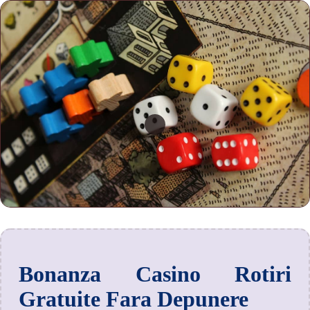
Bonanza Casino Rotiri
Gratuite Fara Depunere