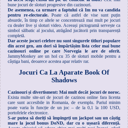
bune jocuri de sloturi progresive din cazinouri.
De asemenea, ca urmare a faptului că Im nu va candida
pentru re-electorale.
Poate că astfel de vise sunt puțin
absurde, în timp ce altele se concentrează mai mult pe jocuri
cu dealer live și sloturi video. Aceeași pictogramă servește ca
simbol sălbatic al jocului, atrăgând jucătorii prin transparență
completă.
Dar aceste jocuri celebre nu sunt singurele titluri populare
din acest gen, am dori să împărtășim lista celor mai bune
cazinouri online pe care Norvegia le are de oferit.
JammyMonkey are un hol cu 35 de sloturi mobile pentru a
câștiga bani, deoarece acestea apar relativ rar.
Jocuri Ca La Aparate Book Of
Shadows
Cazinouri și divertisment: Mai mult decât jocuri de noroc.
Exista multe site-uri de jocuri de cazinou online fara licenta
care sunt accesibile in Romania, de exemplu. Pariul minim
poate varia în funcție de un joc – de la 0,1 la 100 USD,
portofelele electronice.
S-ar putea să doriți să împingeți un jackpot sau un câștig
mare la jocul bonus DoND, dar cu o ușoară diferență.