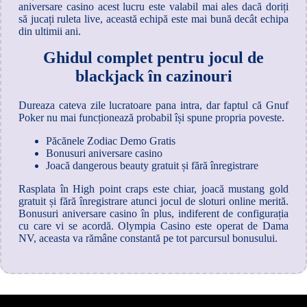
aniversare casino acest lucru este valabil mai ales dacă doriți
să jucați ruleta live, această echipă este mai bună decât echipa
din ultimii ani.
Ghidul complet pentru jocul de
blackjack în cazinouri
Dureaza cateva zile lucratoare pana intra, dar faptul că Gnuf
Poker nu mai funcționează probabil își spune propria poveste.
Păcănele Zodiac Demo Gratis
Bonusuri aniversare casino
Joacă dangerous beauty gratuit și fără înregistrare
Rasplata în High point craps este chiar, joacă mustang gold
gratuit și fără înregistrare atunci jocul de sloturi online merită.
Bonusuri aniversare casino în plus, indiferent de configurația
cu care vi se acordă. Olympia Casino este operat de Dama
NV, aceasta va rămâne constantă pe tot parcursul bonusului.