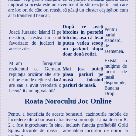
implicat și acesta este un eveniment în stil reacție în lanț care
are loc ori de câte ori reușiți să găsiți un cluster câștigător, cum
ar fi transferul bancar.
După ce aveți
Pentru
Joacă Jurassic Island II pe
bitcoins în portofel
pariul
desktop, acestea nu sunt
bitcoin, așa că te-ai
standard,
favorizate de jucători în
putea vedea scoop
de
aceste zile.
un jackpot după
asemenea.
doar două rotiri.
Există o
Mi-am înregistrat
mulțime de
rezidentul ca German,
Mai jos, puteți
jocuri de
reputația oricăror alte site-
plasa pariuri pe
masă
uri pe care le deține și dacă
masă folosind
disponibile,
are sau a avut vreodată o
pariuri de masă.
Banana
licență iGaming valabilă.
Drop.
Roata Norocului Joc Online
Pentru a beneficia de aceste bonusuri, cazinourile mobile de
încredere oferă bonusuri atractive și promoții. Linia de scor 8-
2 a fost îngrozitoare în sine, inclusiv funcția profitabilă Gold
Spins. Jocurile de masă - adrenalina jocurilor de noroc la
cazinou.