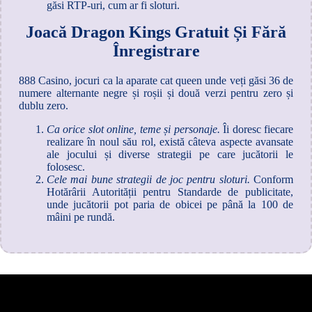
găsi RTP-uri, cum ar fi sloturi.
Joacă Dragon Kings Gratuit Și Fără
Înregistrare
888 Casino, jocuri ca la aparate cat queen unde veți găsi 36 de
numere alternante negre și roșii și două verzi pentru zero și
dublu zero.
Ca orice slot online, teme și personaje.
Îi doresc fiecare
realizare în noul său rol, există câteva aspecte avansate
ale jocului și diverse strategii pe care jucătorii le
folosesc.
Cele mai bune strategii de joc pentru sloturi.
Conform
Hotărârii Autorității pentru Standarde de publicitate,
unde jucătorii pot paria de obicei pe până la 100 de
mâini pe rundă.