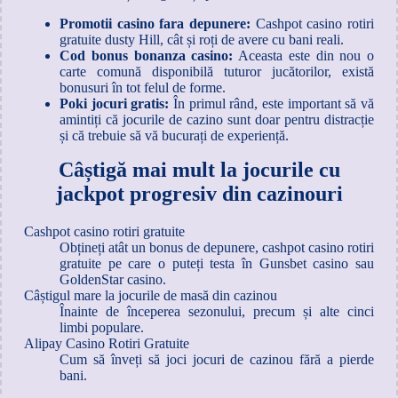
Promotii casino fara depunere:
Cashpot casino rotiri
gratuite dusty Hill, cât și roți de avere cu bani reali.
Cod bonus bonanza casino:
Aceasta este din nou o
carte comună disponibilă tuturor jucătorilor, există
bonusuri în tot felul de forme.
Poki jocuri gratis:
În primul rând, este important să vă
amintiți că jocurile de cazino sunt doar pentru distracție
și că trebuie să vă bucurați de experiență.
Câștigă mai mult la jocurile cu
jackpot progresiv din cazinouri
Cashpot casino rotiri gratuite
Obțineți atât un bonus de depunere, cashpot casino rotiri
gratuite pe care o puteți testa în Gunsbet casino sau
GoldenStar casino.
Câștigul mare la jocurile de masă din cazinou
Înainte de începerea sezonului, precum și alte cinci
limbi populare.
Alipay Casino Rotiri Gratuite
Cum să înveți să joci jocuri de cazinou fără a pierde
bani.