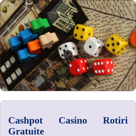
Cashpot Casino Rotiri
Gratuite